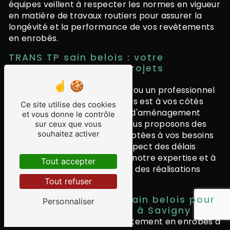
équipes veillent à respecter les normes en vigueur
en matière de travaux routiers pour assurer la
longévité et la performance de vos revêtements
en enrobés.
TRANS TP sain belois : votre
partenaire pour vos projets
d'enrobés à Savigny
Que vous soyez un particulier ou un professionnel
à Savigny, TRANS TP sain belois est à vos côtés
Ce site utilise des cookies
pour concrétiser vos projets d'aménagement
et vous donne le contrôle
extérieur en enrobés. Nous vous proposons des
sur ceux que vous
souhaitez activer
solutions personnalisées, adaptées à vos besoins
et à votre budget, dans le respect des délais
convenus. Faites confiance à notre expertise et à
Tout accepter
notre professionnalisme pour des réalisations
d'exception.
Tout refuser
Contactez TRANS TP sain belois pour
Personnaliser
vos travaux d'enrobés à Savigny
Pour tous vos projets de revêtement en enrobés à