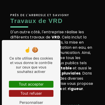
PRÈS DE L'ARBRESLE ET SAVIGNY
Travaux de VRD
D'un autre côté, l'entreprise réalise les
différents travaux de
VRD
. Cela inclut la
réalisation de voies d'accès, la mise en
place de réseaux d'alimentation en eau, en
électricité et en télécommunication. Ainsi,
Trans TP Sain Belois
réalise tous les
Ce site utilise des cookies
raccordements
aux réseaux publics tels
et vous donne le contrôle
sur ceux que vous
que
PTT
,
EDF
,
gaz
,
eau potable
et aussi le
souhaitez activer
tout-à-l'égout et les
eaux pluviales
. Dans
le respect des normes et des diverses
réglementations, l'entreprise vous propose
Tout accepter
un travail fait avec
sérieux
et
rigueur
.
Tout refuser
Personnaliser