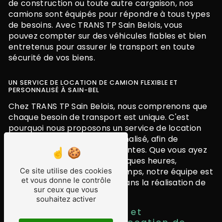
de construction ou toute autre cargaison, nos
camions sont équipés pour répondre à tous types
de besoins. Avec TRANS TP Sain Belois, vous
pouvez compter sur des véhicules fiables et bien
entretenus pour assurer le transport en toute
sécurité de vos biens.
UN SERVICE DE LOCATION DE CAMION FLEXIBLE ET
PERSONNALISÉ À SAIN-BEL
Chez TRANS TP Sain Belois, nous comprenons que
chaque besoin de transport est unique. C'est
pourquoi nous proposons un service de location
de camion flexible et personnalisé, afin de
répondre au mieux à vos attentes. Que vous ayez
besoin d'un camion pour quelques heures,
quelques jours ou plus longtemps, notre équipe est
Ce site utilise des cookies
et vous donne le contrôle
là pour vous accompagner dans la réalisation de
sur ceux que vous
votre projet de transport.
souhaitez activer
Des tarifs compétitifs et