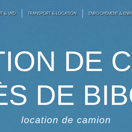
T & VRD
TRANSPORT & LOCATION
ENROCHEMENT & ENR
ION DE 
ÈS DE BI
location de camion