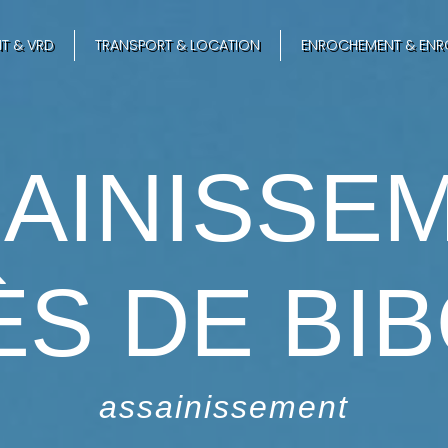
T & VRD
TRANSPORT & LOCATION
ENROCHEMENT & ENR
AINISSE
ÈS DE BI
assainissement