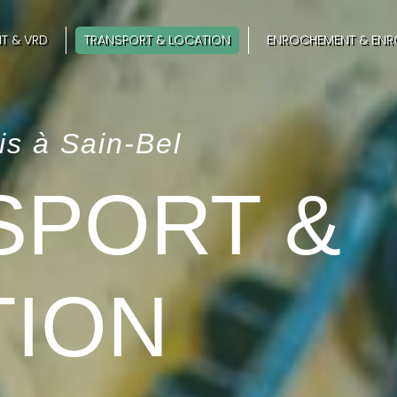
T & VRD
TRANSPORT & LOCATION
ENROCHEMENT & ENR
is à Sain-Bel
SPORT &
TION