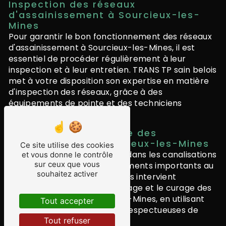
Inspection des réseaux
d'assainissement à Sourcieux-les-
Mines
Pour garantir le bon fonctionnement des réseaux
d'assainissement à Sourcieux-les-Mines, il est
essentiel de procéder régulièrement à leur
inspection et à leur entretien. TRANS TP sain belois
met à votre disposition son expertise en matière
d'inspection des réseaux, grâce à des
équipements de pointe et des techniciens
qualifiés.
Débouchage et curage des
canalisations à Sourcieux-les-Mines
Ce site utilise des cookies
Les problèmes de bouchons dans les canalisations
et vous donne le contrôle
sur ceux que vous
peuvent causer des désagréments importants au
souhaitez activer
quotidien. TRANS TP sain belois intervient
rapidement pour le débouchage et le curage des
canalisations à Sourcieux-les-Mines, en utilisant
Tout accepter
des techniques efficaces et respectueuses de
Tout refuser
l'environnement.