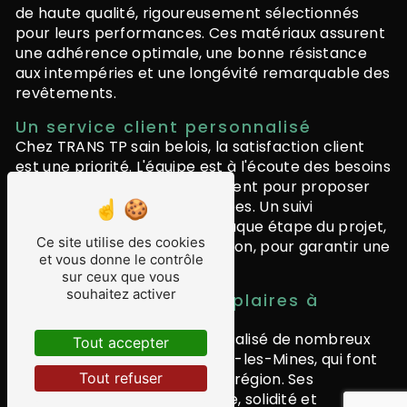
de haute qualité, rigoureusement sélectionnés
pour leurs performances. Ces matériaux assurent
une adhérence optimale, une bonne résistance
aux intempéries et une longévité remarquable des
revêtements.
Un service client personnalisé
Chez TRANS TP sain belois, la satisfaction client
est une priorité. L'équipe est à l'écoute des besoins
et des attentes de chaque client pour proposer
des solutions enrobés adaptées. Un suivi
personnalisé est assuré à chaque étape du projet,
Ce site utilise des cookies
de la conception à la réalisation, pour garantir une
et vous donne le contrôle
entière satisfaction.
sur ceux que vous
souhaitez activer
Des réalisations exemplaires à
Sourcieux-les-Mines
TRANS TP sain belois a déjà réalisé de nombreux
Tout accepter
projets d'enrobés à Sourcieux-les-Mines, qui font
Tout refuser
aujourd'hui référence dans la région. Ses
réalisations allient esthétisme, solidité et