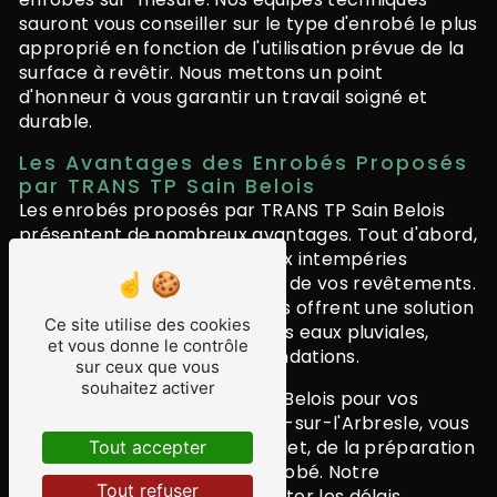
sauront vous conseiller sur le type d'enrobé le plus
approprié en fonction de l'utilisation prévue de la
surface à revêtir. Nous mettons un point
d'honneur à vous garantir un travail soigné et
durable.
Les Avantages des Enrobés Proposés
par TRANS TP Sain Belois
Les enrobés proposés par TRANS TP Sain Belois
présentent de nombreux avantages. Tout d'abord,
leur résistance à l'usure et aux intempéries
permet une longévité accrue de vos revêtements.
De plus, les enrobés drainants offrent une solution
Ce site utilise des cookies
écologique pour la gestion des eaux pluviales,
et vous donne le contrôle
limitant ainsi les risques d'inondations.
sur ceux que vous
souhaitez activer
En choisissant TRANS TP Sain Belois pour vos
travaux d'enrobés à Fleurieux-sur-l'Arbresle, vous
bénéficiez d'un service complet, de la préparation
Tout accepter
du sol à la pose finale de l'enrobé. Notre
Tout refuser
entreprise s'engage à respecter les délais