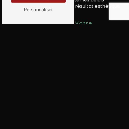
convenus et à vous fournir un résultat esthétique
Personnaliser
et fonctionnel.
TRANS TP Sain Belois : Votre
Partenaire de Confiance pour vos
Projets d'Enrobés à Fleurieux-sur-
l'Arbresle
Faites confiance à TRANS TP Sain Belois pour la
réalisation de vos projets d'enrobés à Fleurieux-
sur-l'Arbresle. Notre expertise et notre
professionnalisme sauront vous garantir une
satisfaction totale. Contactez-nous dès
aujourd'hui pour obtenir un devis personnalisé et
débuter vos travaux dans les meilleurs délais.
En savoir plus