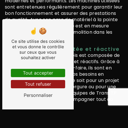
modernes et performants. Les machines utilisées
sont entretenues régulièrement pour garantir leur
bon fonctionnement et assurer des prestations
de qualité. Avec son parc de matériel à la pointe
de la technologie, l'entreprise est en mesure
d'assurer des chantiers de démolition dans les
meilleures conditions.
Ce site utilise des cookies
et vous donne le contrôle
Une équipe expérimentée et réactive
sur ceux que vous
L'équipe de Trans TP Sain Belois est composée de
souhaitez activer
professionnels expérimentés et réactifs. Grâce à
leur expertise et à leur savoir-faire, ils sont en
Tout accepter
mesure de répondre à tous vos besoins en
matière de démolition. Que ce soit pour un projet
Tout refuser
de démolition de grande envergure ou pour une
intervention ponctuelle, les équipes de Trans TP
Personnaliser
Sain Belois sauront vous accompagner tout au
long de votre projet.
Des prestations sur mesure et un
suivi personnalisé