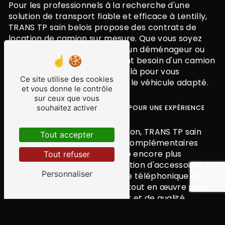
Pour les professionnels à la recherche d'une
solution de transport fiable et efficace à Lentilly,
TRANS TP sain belois propose des contrats de
location de camion sur mesure. Que vous soyez
une entreprise de transport, un déménageur ou
tout autre professionnel ayant besoin d'un camion
régulièrement, nous sommes là pour vous
Ce site utilise des cookies
accompagner et vous fournir le véhicule adapté.
et vous donne le contrôle
sur ceux que vous
souhaitez activer
DES SERVICES COMPLÉMENTAIRES POUR UNE EXPÉRIENCE
OPTIMALE
En plus de la location de camion, TRANS TP sain
Tout accepter
belois propose des services complémentaires
pour rendre votre expérience encore plus
Tout refuser
agréable. De la mise à disposition d'accessoires de
Personnaliser
déménagement à l'assistance téléphonique en
cas de besoin, nous mettons tout en œuvre pour
vous offrir un service complet et de qualité.
POURQUOI CHOISIR TRANS TP SAIN BELOIS POUR LA