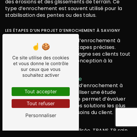
des érosions et des glissements de terrain. Ce
type d’enrochement est souvent utilisé pour la
stabilisation des pentes ou des talus.
LES ÉTAPES D’UN PROJET D’ENROCHEMENT À SAVIGNY
La mise en place d’un projet d’enrochement à
Savigny nécessite plusieurs étapes précises.
TRANS TP sain belois accompagne ses clients tout
Ce site utilise des cookies
au long du processus, de la conception à la
et vous donne le contrôle
réalisation.
sur ceux que vous
souhaitez activer
Étude préalable du site
Avant de débuter tout projet d’enrochement à
Tout accepter
Savigny, il est essentiel de réaliser une étude
préalable du site. Cette étape permet d’évaluer
Tout refuser
les contraintes et de définir les solutions les plus
adaptées en fonction des besoins du client.
Personnaliser
Conception du projet
Une fois l’étude préalable réalisée, TRANS TP sain