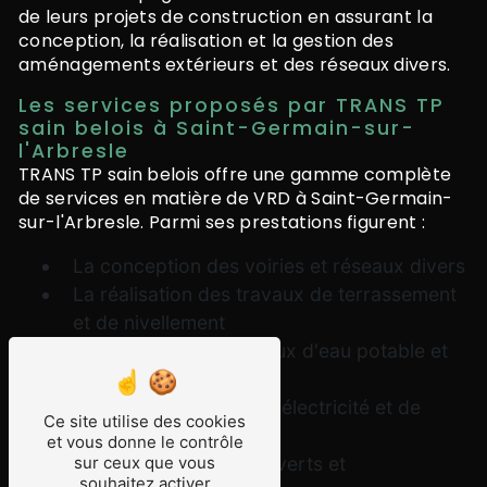
de leurs projets de construction en assurant la
conception, la réalisation et la gestion des
aménagements extérieurs et des réseaux divers.
Les services proposés par TRANS TP
sain belois à Saint-Germain-sur-
l'Arbresle
TRANS TP sain belois offre une gamme complète
de services en matière de VRD à Saint-Germain-
sur-l'Arbresle. Parmi ses prestations figurent :
La conception des voiries et réseaux divers
La réalisation des travaux de terrassement
et de nivellement
L'installation des réseaux d'eau potable et
d'assainissement
La pose des réseaux d'électricité et de
Ce site utilise des cookies
télécommunications
et vous donne le contrôle
La création d'espaces verts et
sur ceux que vous
souhaitez activer