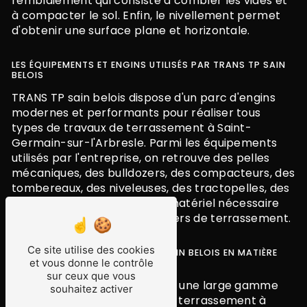
remblaiement qui consiste à combler les vides et
à compacter le sol. Enfin, le nivellement permet
d'obtenir une surface plane et horizontale.
LES ÉQUIPEMENTS ET ENGINS UTILISÉS PAR TRANS TP SAIN
BELOIS
TRANS TP sain belois dispose d'un parc d'engins
modernes et performants pour réaliser tous
types de travaux de terrassement à Saint-
Germain-sur-l'Arbresle. Parmi les équipements
utilisés par l'entreprise, on retrouve des pelles
mécaniques, des bulldozers, des compacteurs, des
tombereaux, des niveleuses, des tractopelles, des
mini-pelles ainsi que tout le matériel nécessaire
pour mener à bien les chantiers de terrassement.
Ce site utilise des cookies
LES PRESTATIONS DE TRANS TP SAIN BELOIS EN MATIÈRE
et vous donne le contrôle
DE TERRASSEMENT
sur ceux que vous
TRANS TP sain belois propose une large gamme
souhaitez activer
de prestations en matière de terrassement à