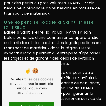
pour des petits ou gros volumes, TRANS TP sain
belois peut répondre à vos besoins en matière de
transport de matériaux.
Une expertise locale à Saint-Pierre-
la-Palud
Basée à Saint-Pierre-la-Palud, TRANS TP sain
belois bénéficie d'une connaissance approfondie
du territoire et des contraintes logistiques liées au
transport de matériaux dans la région. Cette
expertise locale permet à l'entreprise d'optimiser
les trajets et de garantir des délais de livraison
rapides et fiables pour ses clients.
En choisissant TRANS TP sain belois pour votre
transport de matériaux à Saint-Pierre-la-Palud,
Ce site utilise des cookies
vous faites le choix d'une entreprise de confiance,
et vous donne le contrôle
réactive et professionnelle. L'équipe de TRANS TP
sur ceux que vous
souhaitez activer
sain belois met tout en œuvre pour garantir la
satisfaction de ses clients et assurer un service de
qualité à chaque intervention.
Tout accepter